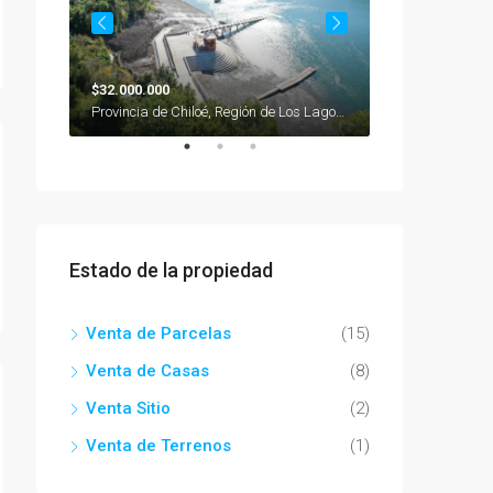
$32.000.000
$170.000.000
Región de Los Lagos, 5710000, Ancud, Sector Urbano, Chile
Provincia de Chiloé, Región de Los Lagos, Chile, Quemchi, Caucahue, Chile
Estado de la propiedad
Venta de Parcelas
(15)
Venta de Casas
(8)
Venta Sitio
(2)
Venta de Terrenos
(1)