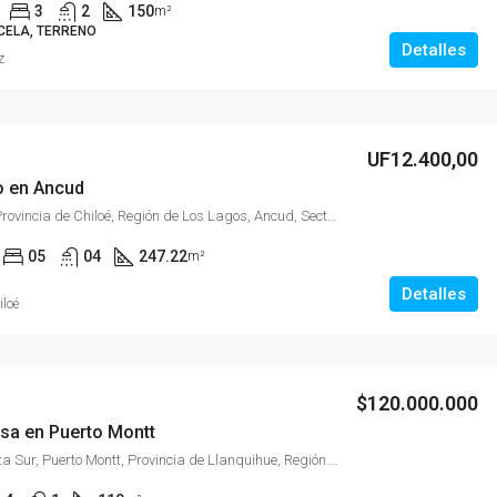
3
2
150
m²
CELA, TERRENO
Detalles
z
$58.000.000
UF12.400,00
o en Ancud
Bellavista 422, Provincia de Chiloé, Región de Los Lagos, Ancud, Sector Urbano, Chile, bellavista 422
05
04
247.22
m²
Detalles
iloé
$120.000.000
a en Puerto Montt
Villa El Sol, Puerta Sur, Puerto Montt, Provincia de Llanquihue, Región de Los Lagos, Chile, Puerto Montt, Cardonal Bajo, Chile