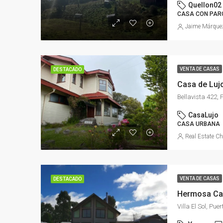
Quellon02
CASA CON PAR
Jaime Márque
VENTA DE CASAS
DESTACADO
Casa de Luj
CasaLujo
CASA URBANA
Real Estate Ch
VENTA DE CASAS
DESTACADO
Hermosa Cas