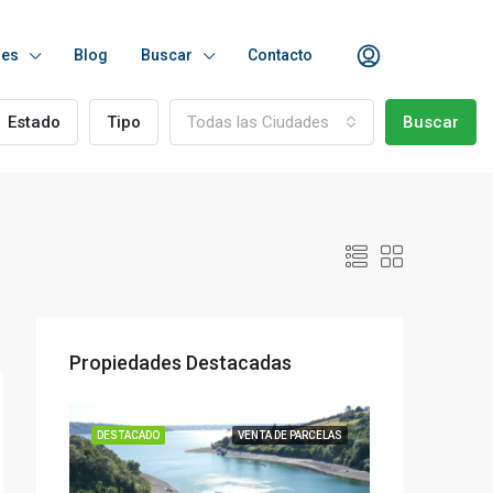
des
Blog
Buscar
Contacto
Estado
Tipo
Todas las Ciudades
Buscar
Propiedades Destacadas
E CASAS
DESTACADO
VENTA DE PARCELAS
DESTACADO
VENTA DE 