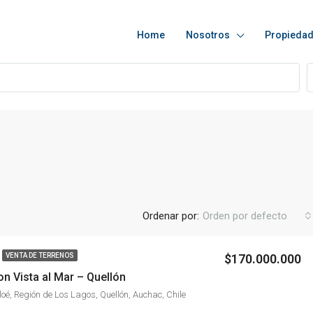
Home
Nosotros
Propieda
Ordenar por:
Orden por defecto
$170.000.000
VENTA DE TERRENOS
n Vista al Mar – Quellón
DESTACADO
VENTA D
loé, Región de Los Lagos, Quellón, Auchac, Chile