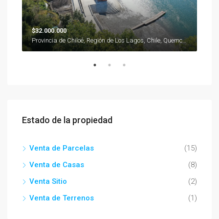
$32.000.000
$17
Región de Los Lagos, 5710000, Ancud, Sector Urbano, Chile
Provincia de Chiloé, Región de Los Lagos, Chile, Quemchi, Caucahue, Chile
Estado de la propiedad
Venta de Parcelas
(15)
Venta de Casas
(8)
Venta Sitio
(2)
Venta de Terrenos
(1)