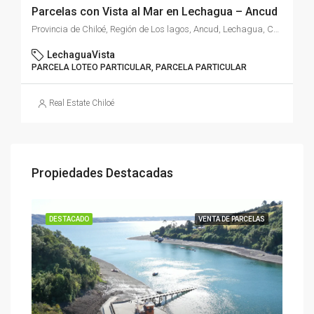
Parcelas con Vista al Mar en Lechagua – Ancud
Provincia de Chiloé, Región de Los lagos, Ancud, Lechagua, Chile
LechaguaVista
PARCELA LOTEO PARTICULAR, PARCELA PARTICULAR
Real Estate Chiloé
Propiedades Destacadas
ASAS
DESTACADO
VENTA DE PARCELAS
DES